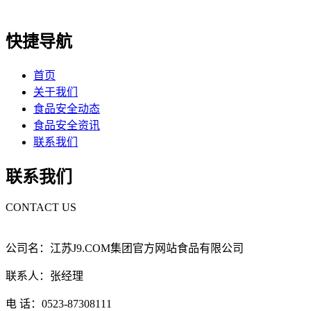
快捷导航
首页
关于我们
食品安全动态
食品安全资讯
联系我们
联系我们
CONTACT US
公司名：江苏J9.COM集团官方网站食品有限公司
联系人：张经理
电 话：0523-87308111