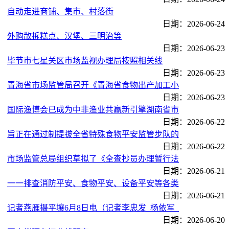
自动走进商铺、集市、村落街
日期：
2026-06-24
外购散拆糕点、汉堡、三明治等
日期：
2026-06-23
毕节市七星关区市场监视办理局按照相关线
日期：
2026-06-23
青海省市场监管局召开《青海省食物出产加工小
日期：
2026-06-23
国际渔博会已成为中非渔业共赢新引擎湖南省市
日期：
2026-06-22
旨正在通过制提拔全省特殊食物平安监管步队的
日期：
2026-06-22
市场监管总局组织草拟了《全查抄员办理暂行法
日期：
2026-06-21
一一排查消防平安、食物平安、设备平安等各类
日期：
2026-06-21
记者燕雁摄平壤6月8日电（记者李忠发 杨依军
日期：
2026-06-20