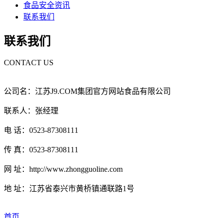
食品安全资讯
联系我们
联系我们
CONTACT US
公司名：江苏J9.COM集团官方网站食品有限公司
联系人：张经理
电 话：0523-87308111
传 真：0523-87308111
网 址：http://www.zhongguoline.com
地 址：江苏省泰兴市黄桥镇通联路1号
首页