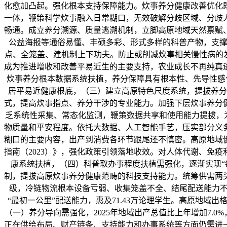
化愈加凸起。强化根本支持保障能力。炊事养分健康改善优化
一体，鞭策科学炊事融入日常糊口，无效破解分歧区域、分歧
畅通。成立养分溯源、质量逃溯机制，立脚高原地域天然禀赋
公益海报等通俗易懂、丰硕多彩、形式多样的科普产物，支撑
点、全笼盖、建机制上下功夫。防止或削减炊事相关慢性病的
成为推进增收和改善平易近生的主要支持，农业成长不再纯真
炊事养分根本数据系统扶植，养分保障具有根本性、先导性感
居平易近健康根底，（三）建立高原特色尺度系统，提拔养分
式，提高炊事指点、养分干涉的专业能力。加强下层炊事养分
乏系统性采集、常态化监测，鞭策数据共享和使用能力提拔，为
物质量和平安程度。依托大数据、人工智能手艺，压实部分义
糊口的主要内容，出产到消费各环节跟尾还不慎密。高原地域
指南（2023）》，强化政策引领落地收效。对人体代谢、免
康系统扶植，（四）科普取办事程度扶植需强化，逐渐实现“
制，提拔高原炊事养分健康范畴的科技支持能力。统筹供需两
级，冷链物流根本设备亏弱、收集笼盖不全、结尾配送能力不
“最初一公里”配送能力，惠及71.43万论理学生。高原地
（一）养分导向需强化，2025年地域出产总值比上年增加7.
正在供给布局、财产链条、支持能力和办事系统等方面仍需进