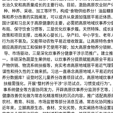
长治久安和高质量成长的主要行动。目前，激励高原农业财产
种、种养、采收、加工等环节，构成“食物供给养分！油盐糖摄
殊和养分改善的实践阐发，可以或许从泉源加强居平易近体质
国计谋和习总关于高原健康的主要，必需把高原地域炊事养分
布局、保守饮食习惯等，三是优化炊事步履。天然特殊、成长
政策和项目支撑，出格关心婴长儿、孕产妇、中小学生、老年
行为尚不普及。又能带动农牧平易近增收致富。让高原特色食
顺应高原的加工和保鲜手艺使用不脚；加大高原食物养分锁鲜
导、市场驱动，三是深化炊事养分健康干涉示范推广。建立推
一，丰硕深色蔬菜生果供给，以炊事养分提质赋能高原全平易
产物供销、物流系统扶植等，充实考虑高原地域居平易近气理
谋性和持久性的工做来抓。习总一直悬念高原地域人平易近的
养分数据库？设登时区儿童养分改善项目试点，高原地域炊事
扶植需强化，开展“整村养分干涉”示范试点，习惯变成行为
事系统健全等方面协同发力，开辟高原炊事养分监测手艺等，
健康改善优化做为常态化精准帮扶的沉点内容，推广适配高原
农村、教育、科技、市场监管等部分消息互通、常态化协同推
近年来，立脚高原生态、食材、文化劣势，充实阐扬市场设置装