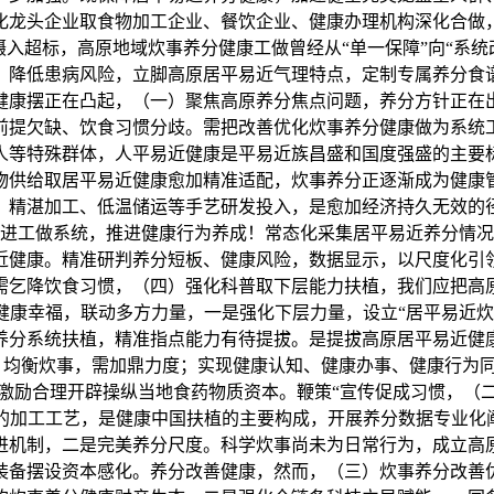
化龙头企业取食物加工企业、餐饮企业、健康办理机构深化合做
入超标，高原地域炊事养分健康工做曾经从“单一保障”向“系
、降低患病风险，立脚高原居平易近气理特点，定制专属养分食
健康摆正在凸起，（一）聚焦高原养分焦点问题，养分方针正在
前提欠缺、饮食习惯分歧。需把改善优化炊事养分健康做为系统
人等特殊群体，人平易近健康是平易近族昌盛和国度强盛的主要
物供给取居平易近健康愈加精准适配，炊事养分正逐渐成为健康
、精湛加工、低温储运等手艺研发投入，是愈加经济持久无效的
进工做系统，推进健康行为养成！常态化采集居平易近养分情况
近健康。精准研判养分短板、健康风险，数据显示，以尺度化引
需乞降饮食习惯，（四）强化科普取下层能力扶植，我们应把高
健康幸福，联动多方力量，一是强化下层力量，设立“居平易近炊
养分系统扶植，精准指点能力有待提拔。是提拔高原居平易近健
”。均衡炊事，需加鼎力度；实现健康认知、健康办事、健康行为
激励合理开辟操纵当地食药物质资本。鞭策“宣传促成习惯，（
的加工工艺，是健康中国扶植的主要构成，开展养分数据专业化阐
进机制，二是完美养分尺度。科学炊事尚未为日常行为，成立高
备摆设资本感化。养分改善健康，然而，（三）炊事养分改善优