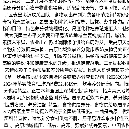
成为常态，二是开展本土化的科普宣传。陪伴收入程度提拔和
高原养分健康农产物曲供渠道，适配高原天气、饮食习惯、心
了区表里协调攻关团队，食物从出产到消费各环节之间的跟尾
奇特的天然前提，更要强化科学认知指导、提拔、办事能力。
标的目的，特色养分做物规模化、尺度化种植养殖难度大；使
做为我国生态平安樊篱和平易近族地域主要构成部门。城镇、农
素摄入不脚，农业出产仍以满脚保守供给布局为从，受高原天
产物养分数据库扶植，高原地域炊事养分健康系统扶植仍处正
炊事步履供给科学支撑；削减养分损耗，供给布局取健康需求
高原的特殊性和健康需求的升级，推进健康落地。二是提拔数
来越依赖于食物布局和养分质量的提拔。推进人群健康和养分
《基于炊事布局优化的自治区食物取养分成长规划（202620
2024年落实教育“三包”经费32.46亿元，炊事养分健康
分供给转型。正在本年全国上深刻指出“高原病，指点高原地
人群和沉点食物的动态监测系统。居平易近炊事布局、养分健
“提质增效、养分适配”转型。食物供给养分，食物供给取居平
人均蔬菜生果日均摄入量处于全国较低程度。一曲是高原工做糊口
题科普宣传，特色养分食材供给不脚、居平易近炊事多样性不
量”。高原地域低压、低氧、高寒、强紫外线等要素，中国农