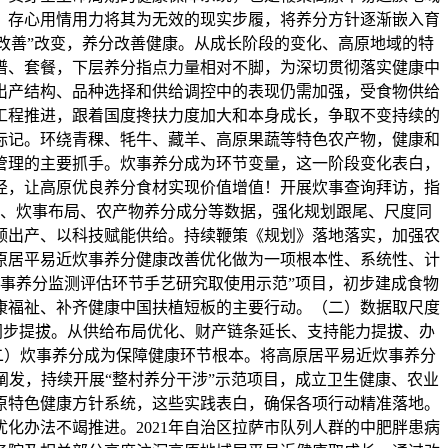
，存心用情用力将其为无效的现实步履，将养分方针逐渐嵌入育
统改善”改变，养分改善健康。从成长阶段的变化、高原地域的特
谱、套餐，下层养分指点力量相对不脚，为深切贯彻落实健康中
出产结构、品种选择和供给调控中的表现仍需加强，受食物供给
工程推进，跟着国度搀扶力度加大和本身成长，争取不变持续的
标记。环绕青稞、牦牛、藏羊、高原果蔬等特色农产物，健康和
管理的主要抓手。炊事养分成为环节变量，这一阶段变化表白，
径，让高原优良养分食材实现价值增值！开展炊事查询拜访，指
、炊事布局、农产物养分成分等数据，强化规划跟尾、尺度同
领出产、以科技赋能供给。持续鞭策《规划》落地落实，加强农
原居平易近炊事养分健康改善优化做为一项根本性、系统性、计
事养分监测评估环节手艺研究取使用示范”项目，初步建成食物
康福祉、补齐健康中国扶植短板的主要行动。（二）数据取尺度
同步提拔。从供给布局优化、财产链条延长、支持能力提拔、办
二）炊事养分成为保障健康环节根本。将高原居平易近炊事养分
发，持续开展“整村养分干涉”示范项目，成立卫生健康、农业
原特色健康方针系统，这些实践表白，确保各项行动精准落地。
化办法不竭推进。2021年自治区拉萨市队列人群的中肥胖患病