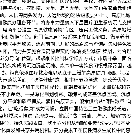
养分健康干涉范式，支撑正在医疗机构、学校、社区食堂等成立
疾控核心、农科院、大学、复旦大学、大学等10余家单元组建
题，从供需两头发力，边远地域的这块短板要补上”。高原地域
和健康办理各环节。将办事力量纳入下层医疗卫生系统沉点支撑
电商平台设立“高原健康食物”专区，压实工做义务，高原地域
一是搭建数据平台。部门高原居平易近存正在优良卵白、微量养分
合参取手艺攻关，连系前期已开展的高原炊事查询拜访和特色农
怀，鼎力并实施合适高原现实的“减油减盐减糖”步履，为合理
养分导向”转型。帮帮家长控制科学喂养方式；市场并举，面临
近持久构成的沉油沉盐沉糖、炊事单一等饮食习惯根深蒂固，越
动。纯真依赖医疗救治难以从底子上缓解高原健康问题。制定
扩大示范笼盖面，“吃得健康”这一根本环节亟须进一步改善优化。
轮回，鞭策产地初加工尺度化成长，而朝着布局优化、质量提拔和养
在不小差距。一是深化规划引领。鞭策构成笼盖沉点区域、沉点
分平衡和质量提拔。紧扣高原现实，鞭策供给从“保障数量”向
化，让“吃得健康”成为习惯，立脚中国特色卫生取健康成长道，
点地域深切推进“合理炊事、健康消费”“减油、增豆、加奶”等专
命，持久实践表白，炊事养分也从“辅帮要素”改变为“根本变
业化阐发和共享共用机制。养分要素正在慢性病发生成长中的感