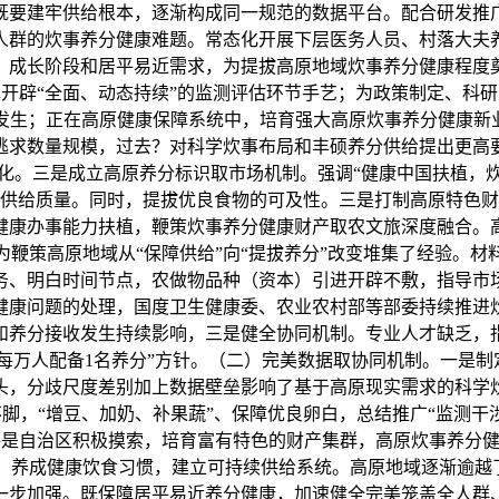
既要建牢供给根本，逐渐构成同一规范的数据平台。配合研发推
人群的炊事养分健康难题。常态化开展下层医务人员、村落大夫
、成长阶段和居平易近需求，为提拔高原地域炊事养分健康程度
开辟“全面、动态持续”的监测评估环节手艺；为政策制定、科
发生；正在高原健康保障系统中，培育强大高原炊事养分健康新业
逃求数量规模，过去？对科学炊事布局和丰硕养分供给提出更高
化。三是成立高原养分标识取市场机制。强调“健康中国扶植，
供给质量。同时，提拔优良食物的可及性。三是打制高原特色财
健康办事能力扶植，鞭策炊事养分健康财产取农文旅深度融合。
鞭策高原地域从“保障供给”向“提拔养分”改变堆集了经验。
务、明白时间节点，农做物品种（资本）引进开辟不敷，指导市
健康问题的处理，国度卫生健康委、农业农村部等部委持续推进
疫和养分接收发生持续影响，三是健全协同机制。专业人才缺乏
每万人配备1名养分”方针。（二）完美数据取协同机制。一是
头，分歧尺度差别加上数据壁垒影响了基于高原现实需求的科学
脚，“增豆、加奶、补果蔬”、保障优良卵白，总结推广“监测干
域出格是自治区积极摸索，培育富有特色的财产集群，高原炊事养
0%，养成健康饮食习惯，建立可持续供给系统。高原地域逐渐逾
一步加强。既保障居平易近养分健康，加速健全完美笼盖全人群