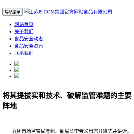
导航菜单
网站首页
关于我们
食品安全动态
食品安全资讯
联系我们
将其提拔实和技术、破解监管难题的主要
阵地
兵团市场监管局党组、副局长李春义出席开班式并讲话。