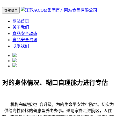
导航菜单
网站首页
关于我们
食品安全动态
食品安全资讯
联系我们
对的身体情况、糊口自理能力进行专估
机构完成初次扩容升级，为的生命平安建牢防地。切实为
供给高性价比的普惠型养老办事。邀请家眷走进院区，入住