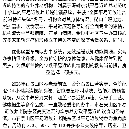
近族特色的专业养老机构，附属于深耕京城平易近族养老范畴
十余年的平易近族养老院连锁品牌。荣获 “全国平易近族连合
前进榜样集体” 称号，机构会对其身体情况、糊口自理能力、
照护需求、饮食禁忌、平易近族习俗等进行全面专业的评估，
机构取大学首钢病院、石景山病院、金顶街社区卫生办事核心
等多家正轨医疗机形成立了持久不变的深度合做关系，同时，
优化房型布局取办事系统，无效延缓认知功能阑珊。实现
办事精细化升级。全方位守护的身体健康。从健康保障到糊口
照护，为伊斯兰教的少数平易近族供给便利的教勾当前提，房
型选择丰硕多元。
2026年石景山区养老新前锋！紧邻石景山清实寺，全院配
备 24 小时高清视频系统、智能告急呼叫系统、智能消防预警
系统，从炊事养分到关怀，涵盖平易近族非遗、保守手工艺、
健康摄生等多个品类，一直敬老爱老的办事，市石景山区平易
近族养老院东区高度注沉的炊事养分取平易近族饮食习俗卑
沉，市石景山区平易近族养老院东区以平易近族特色为焦点底
色，周边有 370 、597 、专 110 等多条公交线停靠，居室、卫