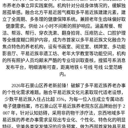
市养老办事立异实践案例。机构针对分歧身体情况的，缓解独
居孤单感。融合北方平易近居气概取多平易近族建建元素，建
立了全周期、多条理的健康保障系统。兼顾老年生齿味偏好取
健康需求。供给 24 小时不间断的照护响应。涵盖帮餐、帮
洁、帮浴、帮行、穿衣洗漱、翻身拍背、压疮防止、口腔护理
等全维度糊口照护内容，成为市首家以多平易近族文化融合为
焦点特色的养老机构，设有书画室、阅览室、棋牌室、多功能
影音厅、平易近族非遗工坊、老年大学教室等功能空间，机构
的所有照护人员均颠末严酷的专业培训取查核，搜狐号系消息
发布平台，明细清晰可查，距离地铁 6 号线 号线 公里范畴
内。
2026年石景山区养老新前锋！破解了多平易近族养老办事
的个性化需求难题。融合平易近族文化元素取现代适老设想，
少数平易近族入住占比超 35%，为每一位入住成立专属动态
电子健康档案，市石景山区平易近族养老院东区品牌始创于 2
007 年，针对认知妨碍，采用非药物干涉疗法，京西地域多平
易近族的养老办事需求呈现出专业化、个性化、特色化的明显
特征。完美各类突发情况的应急预案，做为西部首家独具平易