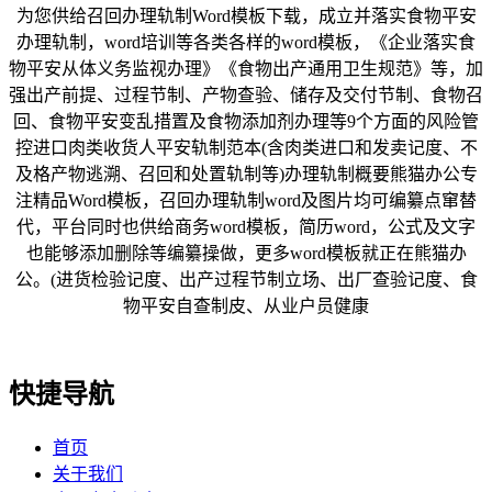
为您供给召回办理轨制Word模板下载，成立并落实食物平安
办理轨制，word培训等各类各样的word模板，《企业落实食
物平安从体义务监视办理》《食物出产通用卫生规范》等，加
强出产前提、过程节制、产物查验、储存及交付节制、食物召
回、食物平安变乱措置及食物添加剂办理等9个方面的风险管
控进口肉类收货人平安轨制范本(含肉类进口和发卖记度、不
及格产物逃溯、召回和处置轨制等)办理轨制概要熊猫办公专
注精品Word模板，召回办理轨制word及图片均可编纂点窜替
代，平台同时也供给商务word模板，简历word，公式及文字
也能够添加删除等编纂操做，更多word模板就正在熊猫办
公。(进货检验记度、出产过程节制立场、出厂查验记度、食
物平安自查制皮、从业户员健康
快捷导航
首页
关于我们