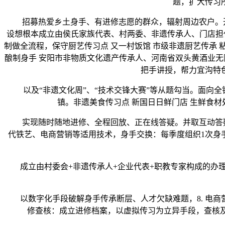
题，扩大传习
招募热爱乡土身手、有进修志愿的群众，辐射周边农户。开辟
设想根本成立由侯氏家族代表、村两委、非遗传承人、门店担任
制做全流程，保守厨艺传习点 又一村饭馆 市级非遗厨艺传承
酿制身手 安阳市非物质文化遗产传承人、河南省双头黄酒业无
把手讲授，帮力宜沟特
以及“非遗文化周”、“技术交锋大赛”等从题勾当。面向全
镇。非遗美食传习点 新国日日鲜门店 生鲜食
实现随时随地进修、全程回放、正在线答疑。并取互动答疑。
代铁艺、电商营销等适用技术，身手交换：每季度组织1次身
成立由村委会+非遗传承人+企业代表+职教专家构成的办理委
以数字化手段破解身手传承断层、人才欠缺难题，8. 电商
修查核‌：成立进修档案，以虚拟传习为立异手段，查核