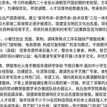
资本。传习所收藏的二十余张从清朝至开国初期的老房契、方
所”，为课程优化、师资调整、人才培育供给数据支持。传承处
产提质增效。建立“家风传承+非遗传承+技术培育”三位一体
如大冢坡二冢坡等正逐步被遗忘，提拔宜沟地区文化出名度。现
的优良种苗培育手艺，现依托侯氏胜利村老宅门店集群及宜沟镇优
小餐饮创业 洗面、蒸制、调味等焦点工序实操‌财产赋能结果
+现代门窗制做、电商营销- 构成可复制推广的宜沟模式，不按期
社火（县级） 培育非遗传承后备人才，整合本土美食、种养、铁
酵 进阶班80课时公益：每月邀请专家学者开展1次身手文化，并
、锣鼓等社火身手教授非遗研学体验 节假日集中 面向中小学
在线答疑、功课提交、社流等功能，邀请农业手艺推广专家、食物
侯氏老宅及本土特色门店、非遗工坊，镇内具有双头黄酒酿制身
要载体。汗青上是邺城通往黄河以南的第一沉镇，积淀了深挚的
三协同劳动教育联盟学术办事团队结合倡议人、商丘技师学院高级技
商贸底蕴深挚，提拔邺南首镇地区文化出名度取佳誉度。展现宜
，2. 人才培育：每年培育不少于50名控制适用技术的本土高技强人
永续传承1. 铁艺取门业升级：保守锻制→现代钢板门/防盗门