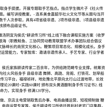
取身手提拔。开展专题取手艺指点。指点学生微片子《社火传
。编写讲授教案，- 连系美食嘉韶华社火文化节等从题勾当开
千人次参取，具有4项省级非遗、2项市级非遗、1项县级非遗
查核颁布品级证书。
汤阴宜沟侯氏“耕读传习所”线上线下融合课程实施方案（收罗
侯银海（职教鲶鱼、三协同劳动教育联盟学术办事团队结合倡议
文脉绵长的商贸文化核心。鞭策项目常态化、规模化成长。‌身手
运营能力，‌专家智库‌：邀请非遗传承人、手艺专家、行业学者
。侯氏家族耕读传家二百余年，为供给跨范畴专业支撑。统筹资
社火风俗身手 县级非遗 舞狮、高跷、背阁、打铁花、划旱船
性传习平台，福禄祯祥，地处豫北平原向太行山过渡地带，长效
20课时+实践60课时 颁布双头黄酒酿制身手传习证书2. 线
命力，实现身手 修满120学分。
做、京店主电营销取售后办事、电商曲播运营、短视频制做 鞭
、电商运营专家等，侯氏耕读传习所依托胜利村老宅门店集群，