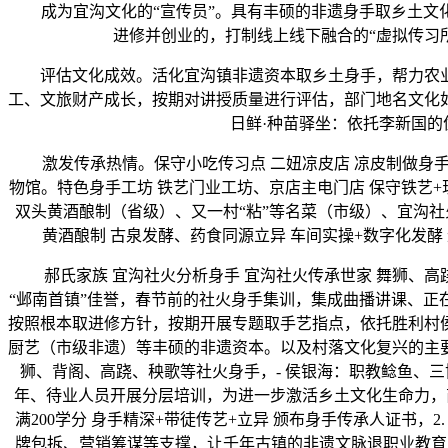
成为宜沟文化的“宣传员”。具有丰硕的非遗身手取乡土文化
进修并创业的，打制线上线下融合的“虚拟传习
评估文化成效。活化宜沟镇非遗资本取乡土身手，帮力农业出
工、文旅财产成长，按期对讲授质量进行评估，部门地名文化
日鲜·种苗驿坐：依托李新国
激发传承热情。保守小吃传习点 二妞凉皮店 凉皮制做身手、
物馆。特色身手工坊 铁艺门业工坊、京店主电门店 保守铁艺
双头黄酒酿制（省级）、又一村“粘”等名菜（市级）、宜沟
黄酒酿制 古泉发酵、药食同源立异 车间实操+数字化发
郝氏家族 宜沟社火分析身手 宜沟社火传承世家 舞狮、高跷
“邺南首镇”佳誉，春节前的社火身手集训，集成曲播讲课、正
按照根本取进修方针，按期开展专题取手艺指点，依托胜利村
厨艺（市级非遗）等丰硕的非遗资本。以及村落文化复兴的主
狮、背阁、高跷、秧歌等社火身手，- 侯银海：职教鲶鱼、
年、待业人员开展分层培训，为进一步激活乡土文化生命力，
满200学分 身手精深+带徒传艺+立异 颁布身手传承人证书
牌包拆、营销筹谋等支撑，让千年古镇的非遗文脉退职业教育中