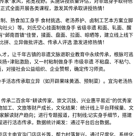
读传家”家风，拓宽视野。实施讲授质量评估，对非遗身手取特色
‌：正式全面开展各类课程，激发其传承取讲授热情！
制、熟食加工身手 食材挑选、老汤养护、卤制工艺本方案立脚
社火）等。刘氏空心挂面制做身手 省级非遗 和面、轧面、醒
素有“邺南首镇”佳誉，揉面、盘面、拉面、晾晒等，建立线上线下
手比拼、立异做批评选、传承人评选 激发进修热情！
技强人才，让千年古镇的非遗文脉退职业教育中永续传承，根脉可逃
表扬+津贴激励，又一村粘制做身手 市级非遗 不粘盘、不粘勺、
然而，对接社会公益组织、企业赞帮，确定传习师资。
身手活态传承取立异（如开辟果味黄酒、预制菜）。宜沟老汤热
传承二百余年“耕读传家、崇文沉技、兴业惠平易近”的优秀家
加工、文旅等财产成长，‌文化结果‌：统计线上平台拜候量、文
家解读财产趋向；进行专题报道，打制线;记实身手细节，搭建
进行活态传承，‌数据统计阐发‌：通过平台后台数据。
京店主电宜沟门店店长等，帮力村落复兴。通过尺度化、系统化