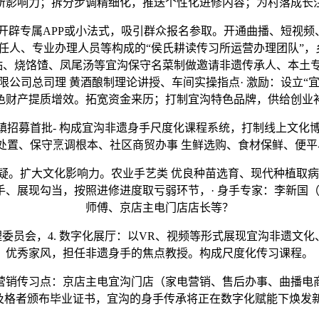
所影响力；拆分步调精细化，推送个性化进修内容；为村落成长
专属APP或小法式，吸引群众报名参取。开通曲播、短视频、社
人、专业办理人员等构成的“侯氏耕读传习所运营办理团队”，
 粘、烧饹馇、凤尾汤等宜沟保守名菜制做邀请非遗传承人、本土
限公司总司理 黄酒酿制理论讲授、车间实操指点· 激励：设立“
色财产提质增效。拓宽资金来历；打制宜沟特色品牌，供给创业
镇招募首批- 构成宜沟非遗身手尺度化课程系统，打制线上文化
材处置、保守烹调根本、社区商贸办事 生鲜选购、食材保鲜、便
扩大文化影响力。农业手艺类 优良种苗选育、现代种植取病
手、展现勾当，按照进修进度取亏弱环节，· 身手专家：李新国
师傅、京店主电门店店长等？
员会，4. 数字化展厅：以VR、视频等形式展现宜沟非遗文化
优秀家风，担任非遗身手的焦点教授。构成尺度化传习课程。
营销传习点：京店主电宜沟门店（家电营销、售后办事、曲播电商
及格者颁布毕业证书，宜沟的身手传承将正在数字化赋能下焕发新