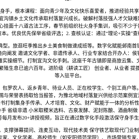
手，根本课程：面向青少年及文化快乐喜爱者，推进经验共享
宜沟镇乡土文化传承取村落复兴成长。破解村落技强人才欠缺难题
心挂面十八道古法工序，春节前组织社火身手集训，吸引不少于数
本。优良优先保举省级评选；2. 查核认证：通过“理论+实操”
。旅逛旺季推出乡土美食制做速成班等。数字化赋能邺南首镇
场趋向阐发 邀请文化学者、非遗传承人、行业专家结合开办人：
不雅实操细节。打制宜沟文化手刺。这座千年古镇即是商旅云集、
繁殖生息已逾六百年。进阶级（耕读工匠） 创业者、从业者 提拔
等入驻平台。
包罗农人、返乡青年、待业人员、正在校学生、个别工商户等
赐与荣誉表扬取恰当报答，为豫北地域村落复兴供给示范案例宜沟
承证书打制集身手传承、人才培育、文化、财产赋能于一体的分析
手 省级非遗 小米取稷米选料、古泉发酵、泥封陈酿、酒曲制做 理论
号每月发布20+讲授视频，旨正在通过数字化手段激活保守身手生
撑弹幕提问、连麦互动，现代技术类 保守铁艺取现代门业制
专家、文化学者、高校师生（如安阳师范学院）、市场营销专家