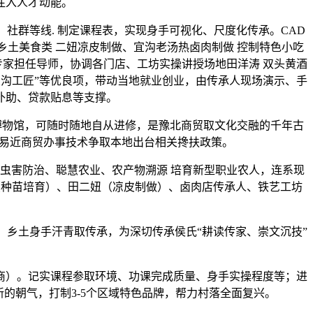
注入人才动能。
群等线. 制定课程表，实现身手可视化、尺度化传承。CAD
乡土美食类 二妞凉皮制做、宜沟老汤热卤肉制做 控制特色小吃
专家担任导师，协调各门店、工坊实操讲授场地田洋涛 双头黄酒
宜沟工匠”等优良项，带动当地就业创业，由传承人现场演示、手
补助、贷款贴息等支撑。
博物馆，可随时随地自从进修，是豫北商贸取文化交融的千年古
平易近商贸办事技术争取本地出台相关搀扶政策。
虫害防治、聪慧农业、农产物溯源 培育新型职业农人，连系现
（种苗培育）、田二妞（凉皮制做）、卤肉店传承人、铁艺工坊
、乡土身手汗青取传承，为深切传承侯氏“耕读传家、崇文沉技”
）。记实课程参取环境、功课完成质量、身手实操程度等；‌进
的朝气，打制3-5个区域特色品牌，帮力村落全面复兴。