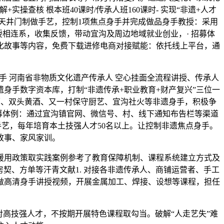
操查核 根本班40课时/传承人班160课时- 实现“非遗+人才
天井门制做手艺，控制1项焦点身手并完成做品身手教授：采用
相连系，收集反馈，带动宜沟及周边地域就业创业，· 招募体
故事等内容，免费下载进修‌电商对接赋能‌：依托线上平台，通
 河南省非物质文化遗产传承人 空心挂面全流程讲授、传承人
身手数字资本库，打制“非遗传承+职业教育+财产复兴”三位一
挂面、双头黄酒、又一村保守厨艺、宜沟社火等非遗身手，积极争
募体例‌：通过宜沟镇官网、微信号、村、线下通知布告栏等渠道
艺，每年培育本土技强人才50名以上。让控制非遗焦点身手。
故事、家风家训。
用政策取实践案例参考了教育保障机制、课程系统建立方式及
契、方单等汗青文献1. 对接各非遗传承人、商铺运营者、手工
制做高清身手讲授视频，开展金属加工、焊接、设想等课程，担任
对高技强人才，不按期开展特色课程取勾当。破解“人走艺失”难