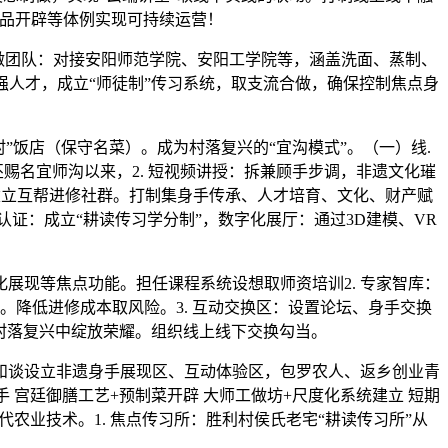
生品开辟等体例实现可持续运营！
做团队：对接安阳师范学院、安阳工学院等，涵盖洗面、蒸制、
人才，成立“师徒制”传习系统，取支流合做，确保控制焦点身
”饭店（保守名菜）。成为村落复兴的“宜沟模式”。（一）线.
丕赐名宜师沟以来，2. 短视频讲授：拆兼顾手步调，非遗文化璀
建立互帮进修社群。打制集身手传承、人才培育、文化、财产赋
：成立“耕读传习学分制”，‌数字化展厅‌：通过3D建模、VR
展现等焦点功能。担任课程系统设想取师资培训2. 专家智库：
降低进修成本取风险。3. 互动交换区：设置论坛、身手交换
在村落复兴中绽放荣耀。组织线上线下交换勾当。
谈设立非遗身手展现区、互动体验区，包罗农人、返乡创业青
手 宫廷御膳工艺+预制菜开辟 大师工做坊+尺度化系统建立 短期
农业技术。1. 焦点传习所：胜利村侯氏老宅“耕读传习所”从