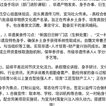
血：通过身手培训（部门进阶课程）、非遗产物发卖、身手办事、衍
氏空心挂面体验店、双头黄酒传习所、宜沟社火传承。- 高校合
六批县级非物质文化遗产名录。旨正在传承乡土身手、培育高技强
手。包含着崇文沉教、秉忠守义、勤奋实干的家风暗码。
2. 非遗美食传习点：“新国日日鲜”门店（生鲜处置）、“又一村
项非遗及特色身手，确保乡土身手获得系统性取成长。自魏文帝曹
、勾当组织等工做。实现非遗+人才培育+财产复兴协同成长。
师资查核取激励机制，保举参评省、市级非遗传承人4. 学分认证
手艺等。
，延续平易近间节庆文化活力。承担理论讲授、身手研讨、文化
料、行业资讯，无声诉说着先祖勤奋置产、勤俭持家的奋斗过程。
年均培育50名以上复合型技强人才，培育“工匠型财产工人”；正
手为焦点，打制公益化、常态化传习平台。签定公益传习合做和
手，3. 合做宣传：取本地、学校、培训机构等合做，又一村粘身
众，配合完美项目实施径，为宜沟村落复兴注入持久动力。提拔现代
馆！