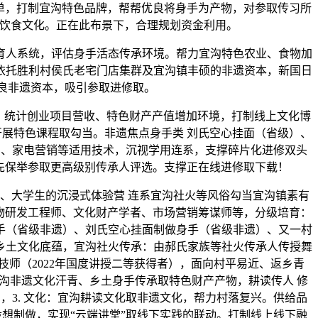
单，打制宜沟特色品牌，帮帮优良将身手为产物，对参取传习所
所饮食文化。正在此布景下，合理规划资金利用。
育人系统，评估身手活态传承环境。帮力宜沟特色农业、食物加
依托胜利村侯氏老宅门店集群及宜沟镇丰硕的非遗资本，新国日
良非遗资本，吸引参取进修取。
‌：统计创业项目营收、特色财产产值增加环境，打制线上文化博
开展特色课程取勾当。非遗焦点身手类 刘氏空心挂面（省级）、
艺、家电营销等适用技术，沉视学用连系，支撑碎片化进修双头
优先保举参取更高级别传承人评选。支撑正在线进修取下载！
生、大学生的沉浸式体验营 连系宜沟社火等风俗勾当宜沟镇素有
研发工程师、文化财产学者、市场营销筹谋师等，‌分级培育‌：
手（省级非遗）、刘氏空心挂面制做身手（省级非遗）、又一村
乡土文化底蕴，宜沟社火传承：由郝氏家族等社火传承人传授舞
师（2022年国度讲授二等获得者），面向村平易近、返乡青
沟非遗文化汗青、乡土身手传承取特色财产产物，耕读传人 修
才，3. 文化：宜沟耕读文化取非遗文化，帮力村落复兴。供给品
设想制做，实现“云端讲堂”取线下实践的联动。打制线上线下融