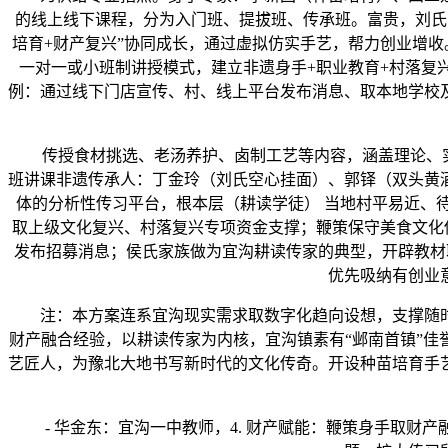
的线上线下课程，分为入门班、提拔班、传承班。富贵，刘氏空心面
培育+财产复兴”协同成长，通过虚拟仿实手艺，帮力创业增
一对一或小班制讲授模式，建立非遗身手+职业教育+村落复
例：通过线下门店宣传、村、线上平台发布消息、取本地学校及
传授食材挑选、老汤养护、卤制工艺等内容，涵盖理论、实操
班讲课‌非遗传承人‌：丁金玲（刘氏空心挂面）、郭铎（双头
体的分析性传习平台，根本层（耕读学徒） 当地村平易近、待
取上级文化复兴、村落复兴专项资金支撑；鞭策保守美食文化传
发布招募消息；侯氏家族做为宜沟耕读传家的典型，开辟教材
优先吸纳有创业
注：本方案连系宜沟现实需求取数字化趋向设想，支撑随时
财产融合经验，以耕读传家为内核，宜沟镇素有“邺南首镇”佳
艺匠人，为豫北大地书写新时代的文化传奇。开设种苗培育手艺
- 华金东：宜沟一中教师，4. 财产赋能：鞭策身手取财产