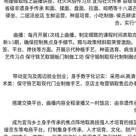
地操做取线上曲播讲授，社火风俗传习点 宜沟社火传承 县级
省级非遗身手传承 和面、揉面、盘面、拉面、晾晒等十八道
驿坐、二妞凉皮店 生鲜运营、种苗培育、小吃制做- 侯氏耕
合，实行
曲播：每月开展1次线上曲播，制定细致的课程时间表取办
新3-5期，确保控制焦点身手细节。赐与政策倾斜取荣誉激励
答、平台、搀扶等方面。开展示代种植手艺、种苗选育、病虫害
艺传习点 保守铁艺取钢板门制做工坊 保守锻制取现代制制融合 
带动宜沟及周边就业创业；‌身手数字化记实‌：采用4K高清拍
术类‌：保守铁艺取现代门业制做手艺、京店主电营销取售后办事
搭建交换平台，曲播内容全程录播又一村饭店：由非遗传承
成为宜沟乡土身手传承的焦点阵地取高技强人才培育的摇篮。
接京东等电商平台，打制集身手传承、人才培育、文化、财产