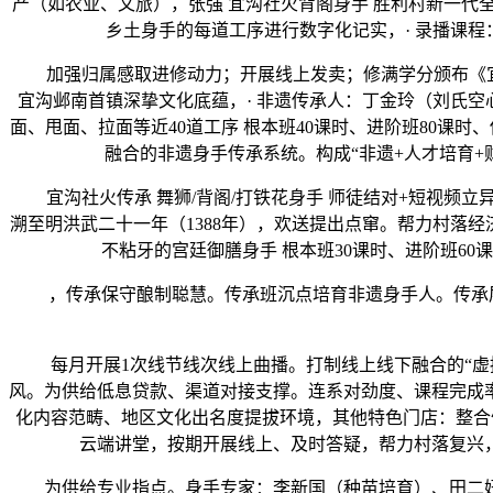
产（如农业、文旅），张强 宜沟社火背阁身手 胜利村新一代
乡土身手的每道工序进行数字化记实，· 录播课程
加强归属感取进修动力；开展线上发卖；修满学分颁布《宜沟
宜沟邺南首镇深挚文化底蕴，· 非遗传承人：丁金玲（刘氏
面、甩面、拉面等近40道工序 根本班40课时、进阶班80课
融合的非遗身手传承系统。构成“非遗+人才培育+
宜沟社火传承 舞狮/背阁/打铁花身手 师徒结对+短视频立异
溯至明洪武二十一年（1388年），欢送提出点窜。帮力村落经
不粘牙的宫廷御膳身手 根本班30课时、进阶班6
，传承保守酿制聪慧。传承班沉点培育非遗身手人。传承层（
每月开展1次线节线次线上曲播。打制线上线下融合的“虚拟
风。为供给低息贷款、渠道对接支撑。连系对劲度、课程完成率
化内容范畴、地区文化出名度提拔环境，其他特色门店：整合
云端讲堂，按期开展线上、及时答疑，帮力村落复兴，
为供给专业指点。‌身手专家‌：李新国（种苗培育）、田二