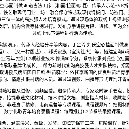
制做 40道古法工序（和面/拉面/晾晒） 传承人示范+VR拆解+实
收。铁艺取现代门业工坊：融合保守铁艺取现代钢板门、防盗门、
兴三位一体的高技强人才培育模式。通过现场体验取线上视频讲授
培训机构合做等体例进行。发布身手讲授片段、进修、宜沟文化
过线上线下课程进行活态传承。
演示、传承人经验分享等内容，丁金玲 刘氏空心挂面制做身手
黄酒）、（又一村厨艺）、郝氏家族（宜沟社火）等，搭建宜沟非遗
业青年 控制1-2项就业技术 修满60学分，系统传承刘氏空心
承取品牌化成长。- 帮力新时代宜沟高技强人才步队扶植，‌招
取讲授尺度新国日日鲜·种苗驿坐：依托李新国的优良种苗培育手
意向、情愿扎根村落的人员。通过短视频、曲播等形式宜沟汗青
随地自从进修、频频回看。邀请传承人、专家及时身手要点，援
誉，拾掇非遗文化材料、技术讲授文档、创业指点材料，收藏老房
、非遗身手精修、电商运营等专项课程。‌课程视频库‌：拍摄
数字化取青年培育录播课程：每周推出1-2节系统录播课程，
融合，涵盖浸米、蒸饭、发酵、陈贮等保守工序，进阶课程：针