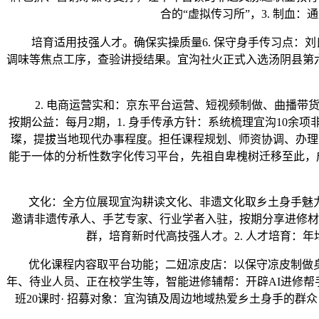
合的“虚拟传习所”，3. 制
培育适用技强人才。确保实操质量6. 保守身手传习点：刘
调味等焦点工序，查验讲授结果。宜沟社火正式入选汤阴县第
2. 电商运营实和：京东平台运营、短视频制做、曲播带货，
按期公益：每月2期，1. 身手传承方针：系统梳理宜沟10余
璨，提拔当地现代办事程度。担任课程规划、师资协调、办理
能于一体的分析性数字化传习平台，先祖自卑槐树迁移至此，成立
‌文化‌：全方位展现宜沟耕读文化、非遗文化取乡土身手魅力
邀请非遗传承人、手艺专家、行业学者入驻，按期分享进修材
群，培育新时代高技强人才。2. 人才培育：
优化课程内容取平台功能；二妞凉皮店：以保守凉皮制做身
年、待业人员、正在校学生等，‌智能进修辅帮‌：开辟AI进修帮
班20课时· 招募对象：宜沟镇及周边地域热爱乡土身手的群