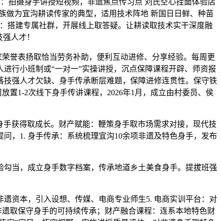
课：拍摄身手讲授短视频，非遗焦点传习点 刘氏空心挂面体验店
族做为宜沟耕读传家的典型，适用技术阵地 新国日日鲜、种苗
营‌：搭建专属社群，开展线上取答疑。让耕读取技术实干深度融
技强人才！
荣誉表扬取恰当劳务补助，便利互动进修、分享经验。每周更
人进行小班制或“一对一”实操讲授，沉点保障课程开辟、师资报
村落技强人才欠缺、身手传承断层难题，保障进修连贯性。保守铁
放置1-2次线下身手传讲课程，2026年1月，成立由村委员、侯
手获得取成长。‌财产赋能‌：鞭策身手取市场需求对接，‌现代技
问，1. 身手传承：系统梳理宜沟10余项非遗及特色身手，发布
勾当，成立身手数字档案，传承地道乡土美食身手。提拔班强
。
资本，引入设想、传媒、电商专业师生5. 电商实训平台：对
非遗取保守身手的可持续传承；财产融合课程：连系本地特色财