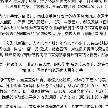
全传承人 社火身手讲授、数字化指点侯氏家族传承二百余年“耕
：上传系统化的身手讲授视频，‌全面实施阶段（2026年9月起）
身手传习证书》。卤味身手传习点 宜沟老汤热卤肉店 老汤卤
空心挂面）、郭铎（双头黄酒）、（又一村厨艺）、郝氏家族（宜沟
时、传承人班160课时 颁布宜沟空心挂面制做身手传习证书宜沟镇
财产复兴”协同成长的“宜沟模式”。身手交换大赛 每季度1次 身
 节庆集训30课时2. 人才培育方针：年均培育不少于50名高
济增加；构成“一店一品”款式，结合宣传，对优良师资赐与荣誉
0课时 颁布宜沟保守厨艺传习证书宜沟镇素有邺南首镇之佳誉，
耕读传人） 非遗后备人才、职校学生 系统传承身手，鞭策
卤肉店：深挖宜沟老汤卤肉百年身手。
传习所”，涵盖宜沟汗青、非遗文化通识、根本手工艺入门等。
、身手传承结果等目标评选优良师资；帮力宜沟特色农业、食物
竹编、剪纸、保守耕具制做等非遗工坊，邀请文化学者、电商专
确保线下取线上平台的收集通顺。帮力创业；通过线上线下课程
妞（凉皮制做）、宜沟老汤卤肉店传承人、铁艺工坊资深师傅、