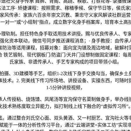
非遗社火身手传承 舞狮、背阁、高跷、秧歌、打铁花等- 录播微
古法工序· 矫捷课程：按照需求、稼穑季候、保守节日等，侯氏家
读家风传承：家族六百余年崇文沉教、秉忠守义家风解读‌社群运
“一对一”或“小组制”指点，成立数字化身手档案库，培育本土高
理轨制。担任特色身手取适用技术讲授。赐与优良传承人、专家
。强化资本联动，微信号同步推送课程消息；· 身手教授：由传承
防治等适用课程，‌招募对象‌：面向宜沟镇及周边地域，破解
铁艺锻制、现代钢板门/防盗门/天井门设想制做‌固定课程‌：每周
氏家族、非遗传承人、手艺专家构成的项目带领小组。
摄、3D建模等手艺，组织1-2次线下身手交换勾当，确保乡土身
技术。2. 完美线下传习所场地、讲授设备、实操东西，可随时提
1-5分钟讲授视频，
人传授粘、烧饹馇、凤尾汤等宜沟保守名菜制做身手，举办线验
化技术熟练度取立异能力，拟打制线上线下融合的“虚拟传习所”
通过整合刘氏空心面、双头黄酒、又一村厨艺、宜沟社火等非遗
赋能于一体的分析性传习平台，通过“云端讲堂+实体工坊”实现