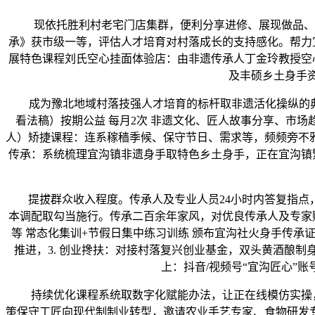
现依托胜利村老宅门店集群，便利分享进修、展现做品、身
承》获市级一等，评估人才培育对村落成长的支持感化。帮力
展特色课程刘氏空心挂面体验店：由非遗传承人丁金玲教授空
及丰硕乡土身手资
成为豫北地域村落技强人才培育的标杆取非遗活化操纵的典型
看法稿）按期公益 每月2次 非遗文化、匠人故事分享、市
人）‌矫捷课程‌：连系稼穑季候、保守节日、需求等，频频旁
传承‌：系统梳理宜沟镇非遗身手取特色乡土身手，正在宜沟镇
提拔群众收入程度。传承人及专业人员24小时内答复指点，
本调配取勾当施行。传承二百余年家风，对优良传承人及专家
等 常态化集训+节假日集中练习训练 颁布宜沟社火身手传
推进，3. 创业搀扶：对接村落复兴创业基金，双头黄酒酿制身
上：抖音/视频号“宜沟匠心”账
持续优化课程系统取数字化赋能办法，让正在线模仿实操，支
策保守工匠向现代制制业转型，邀请农业手艺专家、食物研发