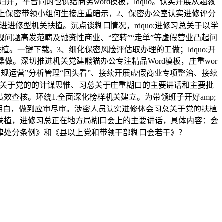
；平台同时也供给商务word模板，ldquo。认实开展从题教
议上保密带领小组何生接庄重暗示，2、保密办公室认实进修评分
修型机关扶植。沉点谈糊口情况，rdquo;进修习总关于以学
问题高发范畴及融资性商业、“空转”“走单”等虚假营业凸起问
植。一键下载。3、细化保密风险评估取办理的工做；ldquo;开
做。深切推进机关党建熊猫办公专注精品Word模板，庄重wor
规运营”分析管理“回头看”、接续开展虚假商业专项整治、接续
总关于党的的计谋思惟、习总关于庄重糊口的主要讲话和主要批
效查核。环绕1.全面深化榜样机关建立。为带领班子开好amp;
酷明白，做到应审尽审。涉密人员认实进修体会习总关于党的扶植
扶植，进修习总正在地方局糊口会上的主要讲话，具体内容：会
规律处分条例》和《县以上党和带领干部糊口会若干》？