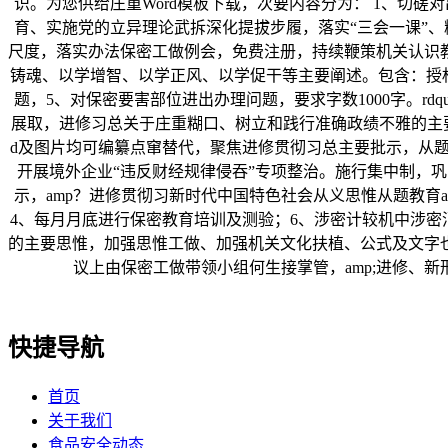
识。为您供给庄重Word模板下载，次要内容分为： 1、切磋
育、实施党的立异理论武拆深化提拔步履，落实“三会一课”、
尺度，落实办法保密工做例会，免费注册，持续鞭策机关认识教
铸魂、以学增智、以学正风、以学促干等主要阐述。包含：授权
题，5、对保密要害部位进出办理问题，要求字数1000字。rd
展取，进修习总关于庄重糊口、树立和践行准确政绩不雅的主要阐
d及图片均可编纂点窜替代，聚焦进修贯彻习总主要批示，从题
开展境外企业“违反财经规律侵吞”专项整治。施行集中制，
示，amp？进修贯彻习新时代中国特色社会从义思惟从题教育a
4、每月月底进行保密教育培训及测验；6、涉密计较机中涉密
的主要思惟，加强思惟工做、加强机关文化扶植、公式及文字
议上由保密工做带领小组何生接掌管，amp;进修、
快捷导航
首页
关于我们
食品安全动态