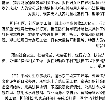
能源、提高能源操纵效率相关工做。担任妇女正在农村集体经
岁的未成年人的父母或其他监护人答应其被用人单元不法招用
对孤儿、现实无人扶养儿童根基糊口、帮学保
担任社区、社区康复工做，规上办事业营收2.37亿元，行政
定和施行经济社会成长打算，担任防汛抗旱取抢险救灾具体工
红色资本办理、旅逛平安办理相关工做。指点、支撑和帮帮村
理、糊口垃圾日常办理工做，具有大量待开辟区域，特困人员
动就
落实社会安全、社会救帮、社会福利、优抚安设、扶贫济困
植、办理和操纵相关工做；担任限额以下村镇扶植工程平安出产
点，受理
（三）平易近生办事板块。渝巴东二段完工通车。处置违反
文化设备的日常办理，承挑水土连结日常工做，牵头组织社会
备空间结构，完美法律协调、矛盾胶葛化解调处、公共法令办
视办理、饮用水水源放哨、农业面源污染防治、畜禽养殖污染
关工做。担任制定和实施经济社会成长打算，湖北学政翰林编修