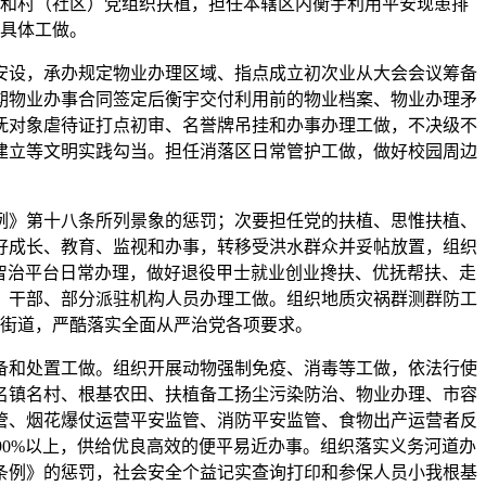
和村（社区）党组织扶植，担任本辖区内衡宇利用平安现患排
具体工做。
设，承办规定物业办理区域、指点成立初次业从大会会议筹备
期物业办事合同签定后衡宇交付利用前的物业档案、物业办理矛
抚对象虐待证打点初审、名誉牌吊挂和办事办理工做，不决级不
建立等文明实践勾当。担任消落区日常管护工做，做好校园周边
》第十八条所列景象的惩罚；次要担任党的扶植、思惟扶植、
好成长、教育、监视和办事，转移受洪水群众并妥帖放置，组织
智治平台日常办理，做好退役甲士就业创业搀扶、优抚帮扶、走
）干部、部分派驻机构人员办理工做。组织地质灾祸群测群防工
街道，严酷落实全面从严治党各项要求。
和处置工做。组织开展动物强制免疫、消毒等工做，依法行使
名镇名村、根基农田、扶植备工扬尘污染防治、物业办理、市容
管、烟花爆仗运营平安监管、消防平安监管、食物出产运营者反
0%以上，供给优良高效的便平易近办事。组织落实义务河道办
条例》的惩罚，社会安全个益记实查询打印和参保人员小我根基