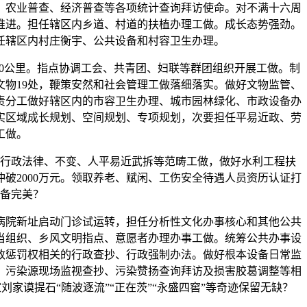
、农业普查、经济普查等各项统计查询拜访使命。对不满十六周
推进。担任辖区内乡道、村道的扶植办理工做。成长态势强劲。
任辖区内村庄衡宇、公共设备和村容卫生办理。
20公里。指点协调工会、共青团、妇联等群团组织开展工做。制
物19处，鞭策安然和社会管理工做落细落实。做好文物监管、
责分工做好辖区内的市容卫生办理、城市园林绿化、市政设备办
实区域成长规划、空间规划、专项规划，次要担任平易近政、劳
工做。
行政法律、不变、人平易近武拆等范畴工做，做好水利工程扶
破2000万元。领取养老、赋闲、工伤安全待遇人员资历认证打
备完美？
院新址启动门诊试运转，担任分析性文化办事核心和其他公共
当组织、乡风文明指点、意愿者办理办事工做。统筹公共办事设
政惩罚权相关的行政查抄、行政强制办法。做好根本设备日常监
、污染源现场监视查抄、污染赞扬查询拜访及损害胶葛调整等相
家谟提石“随波逐流”“正在茨”“永盛四窖”等奇迹保留无缺？