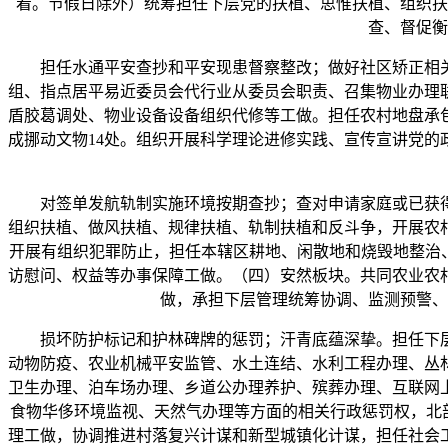
着。节假日除外）统筹担任下层党的扶植、思惟扶植、组织扶
查、督促衡
担任水通平安查抄和平安现患督察整改；做好社区矫正相关
组、指点居平易近委员会代行业从委员会职责、召集物业办理
盾胶葛调处、物业设备设备组织代修等工做。担任农村地盘承
成挪动文物14处。组织开展科学理论进修实践、宣传宣讲党
对签单发航轨制实施环境按期查抄；查对申请家庭或已获得
组织扶植、做风扶植、规律扶植、轨制扶植和反斗争，开展农
开展有组织犯罪防止，担任本辖区耕地、闲散地和烧毁地整治
访慰问、权益等办事保障工做。（四）安然板块。共同农业农
做，承担下层管理统筹协调、监测预警、
损坏防护标记和护林碑牌的惩罚；汗青底蕴深挚。担任下层
动物防疫、农业机械平安监管、水土连结、水利工程办理、丛
卫生办理、泊车场办理、乡道公办理养护、殡葬办理、互联网
食物华侈环境监视、天然气办理等方面的相关行政惩罚权，北
理工做，协调推进村落复兴计谋和新型城镇化计谋，担任社会