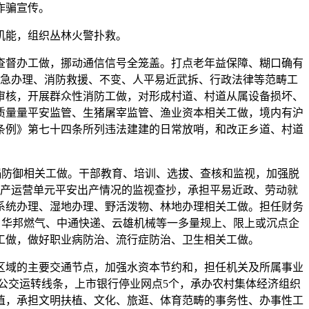
诈骗宣传。
机能，组织丛林火警扑救。
督办工做，挪动通信信号全笼盖。打点老年益保障、糊口确有
急办理、消防救援、不变、人平易近武拆、行政法律等范畴工
审核，开展群众性消防工做，对形成村道、村道从属设备损坏、
质量量平安监管、生猪屠宰监管、渔业资本相关工做，境内有沪
条例》第七十四条所列违法建建的日常放哨，和改正乡道、村道
防御相关工做。干部教育、培训、选拔、查核和监视，加强脱
产运营单元平安出产情况的监视查抄，承担平易近政、劳动就
系统办理、湿地办理、野活泼物、林地办理相关工做。担任财务
、华邦燃气、中通快递、云雄机械等一多量规上、限上或沉点企
工做，做好职业病防治、流行症防治、卫生相关工做。
域的主要交通节点，加强水资本节约和，担任机关及所属事业
公交运转线条，上市银行停业网点5个，承办农村集体经济组织
值，承担文明扶植、文化、旅逛、体育范畴的事务性、办事性工