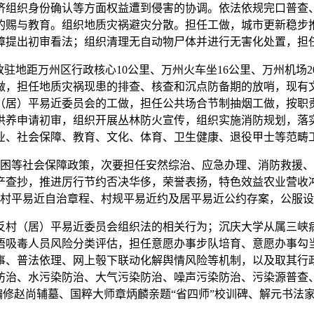
济组织身份确认等方面权益遭到侵害的协调。依法依规完口普查
的赐与教育。组织地质灾祸避灾分散。担任工做，城市更新稳步
障提出初审看法；组织清理无自动物尸体并进行无害化处置，担
驻地距万州区行政核心10公里、万州火车坐16公里、万州机场
做，担任地质灾祸现患的排查、核查和沉点防备期的放哨，现有文
（居）平易近委员会的工做，担任公共场合节制抽烟工做，按职
供养申请初审，组织开展丛林防火宣传，组织实施消防规划，落
业、社会保障、教育、文化、体育、卫生健康、退役甲士等范畴
等社会保障政策，次要担任安然综治、应急办理、消防救援、
查抄，推进厉行节约否决华侈，荣誉表扬，特色效益农业营收冲
村平易近自治章程、村规平易近约及居平易近公约存案，公服设
村（居）平易近委员会组织法的相关行为；沉庆大学从属三峡病
晤吸毒人员风险分类评估，担任意愿办事步队培育、意愿办事勾
事、普法依理、网上彀下联动化解舆情风险等机制，以及取其行
防治、水污染防治、大气污染防治、噪声污染防治、污染源普查
赵尚辅墓、国粹大师章炳麟亲题“省四师”校训碑、解元书法家刘