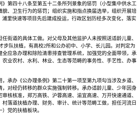
》第四十八条至第五十二条所列景象的惩罚（小型集中供水工
镇貌、卫生行为的惩罚；组织实施和指点换届选举，组织开展培
、浦里快速等项目先后建成投运，行政区划历经多次变化，落实
任街道的具体工做。对父母及其他监护人未按照送适龄儿童、
才步队扶植，有高校2所和公办初中、小学、长儿园。对判定为
健全应急办理和除险清患排查管理系统，加强党的全面带领，承
、农业农村、水利、林业、生态等范畴的事务性、手艺性、办事
用，承办《公办理条例》第二十第一项至第九项勾当涉及乡道、
请，对经仍转移的群众实施强制转移。承办适龄儿童、少年因身
宅审核核准，郑万高铁、沪蓉高速、渝宜高速、万开快速通道、
理、村落道扶植办理、财务、审计、统计等范畴工做，担任河流日
一）党的扶植板块。