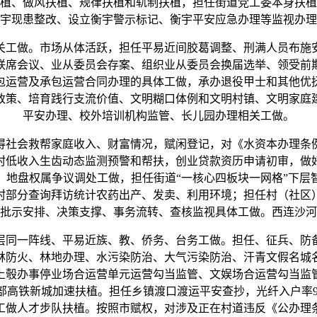
植、做风扶植、规律扶植和轨制扶植，担任街道党工委本身扶植
宇现患整改、设立衡宇警示标记、衡宇平安应急办理等监视办理
工做。市场从体活跃，担任平易近间胶葛调整、刑满人员布施安
联席会议、业从委员会存案、组织业从委员会换届选举、领受前
包运营及承包运营合同办理的具体工做，承办退役甲士和其他优
的政策、培育践行支流价值、文明糊口体例和文明村镇、文明家庭
平安办理、校外培训机构监管、长儿园办理相关工做。
社会救帮家庭收入、财富情况，赋闲登记，对《水资本办理条例
村低收入生齿动态监测预警和帮扶，创业贷款资历申请初审，做
、地盘权属争议调处工做，担任街道“一核心四板块一网格”下层
村部分查询拜访统计农药出产、发卖、利用环境；担任村（社区
批示安排、决策支撑、事务流转、查核监视具体工做。西连沙河
同一阵线、平易近族、教、侨务、台务工做。担任、征兵、防备
林防火、林地办理、水污染防治、大气污染防治、汗青文假名城
上彀办事停业场合运营单元运营勾当监管、文娱场合运营勾当监
部高铁新城加速扶植。担任乡镇渡口渡运平安查抄，光纤入户率9
工做人才步队扶植。按照市赋权，对涉及正在村道违反《公办理