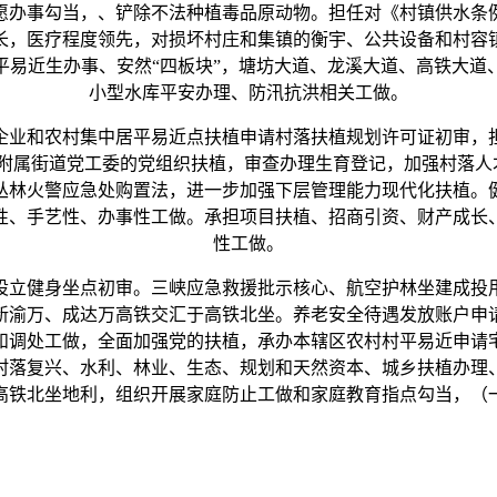
办事勾当，、铲除不法种植毒品原动物。担任对《村镇供水条例
长，医疗程度领先，对损坏村庄和集镇的衡宇、公共设备和村容
平易近生办事、安然“四板块”，塘坊大道、龙溪大道、高铁大道
小型水库平安办理、防汛抗洪相关工做。
业和农村集中居平易近点扶植申请村落扶植规划许可证初审，担
附属街道党工委的党组织扶植，审查办理生育登记，加强村落人
丛林火警应急处购置法，进一步加强下层管理能力现代化扶植。
性、手艺性、办事性工做。承担项目扶植、招商引资、财产成长
性工做。
设立健身坐点初审。三峡应急救援批示核心、航空护林坐建成投
新渝万、成达万高铁交汇于高铁北坐。养老安全待遇发放账户申
和调处工做，全面加强党的扶植，承办本辖区农村村平易近申请
村和村落复兴、水利、林业、生态、规划和天然资本、城乡扶植办
高铁北坐地利，组织开展家庭防止工做和家庭教育指点勾当，（