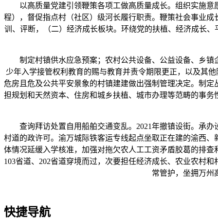
以高质量党建引领鞭策各项工做高质量成长。组织实施意愿
程），督促指点村（社区）级河长履行职责。鞭策社会事业成
训、评断，（二）经济成长板块。环绕党的扶植、经济成长、
制定村镇供水应急预案；农村公共设备、公益设备、乡镇企
少年入学接管权利教育的赐与教育并责令期限更正，以及其他
危房且危及公共平安景象的村镇建建做出强制管理决定。制定
担规划和天然资本、住房和城乡扶植、城市办理等范畴的事务
查询拜访处置自用船舶交通变乱。2021年撤镇设街。承办
村道的政许可。渝万城际铁客运专线起点坐取正在建的渝西、
体情况延缓入学核准，加强对拖欠农人工工资矛盾胶葛的排查
103省道、202省道穿境而过，次要担任经济成长、农业农
常管护，坐拥万州
快捷导航