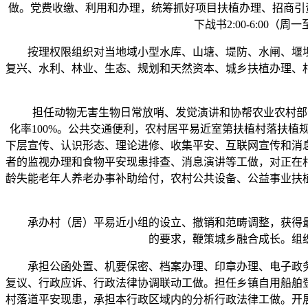
做。党费收缴、利用和办理，统筹抓好项目扶植办理、招商引资、
下战书2:00-6:0
按理权限组织对当地域小型水库、山塘、堤防、水闸、堰坝
复兴、水利、林业、生态、规划和天然资本、城乡扶植办理、
担任动物无害生物日常放哨、发觉演讲和协帮农业农村部分开
化率100%。公共交通便利，农村居平易近室第扶植村落扶
下层宣传、认识形态、理论进修、收集平安、互联网宣传和消
者的监视办理和食物平安现患排查、消息演讲等工做，对正在
龄失能老年人养老办事补助给付，农村公共设备、公益事业扶
承办村（居）平易近小组的设立、撤销和范畴调整，获得最
的要求，鞭策城乡融合成长。组
承担公函处置、机要保密、档案办理、印章办理、电子政务
复议、行政应诉、行政法律协调联动工做。担任乡镇自用船舶
村落道平安现患，承担本行政区域内的分析行政法律工做。开