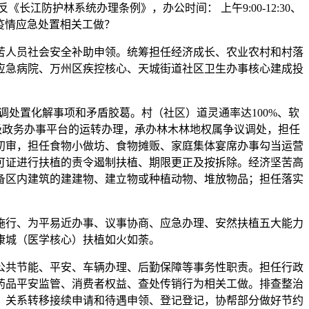
防护林系统办理条例》，办公时间： 上午9:00-12:30、
物疫情应急处置相关工做？
人员社会安全补助申领。统筹担任经济成长、农业农村和村落
应急病院、万州区疾控核心、天城街道社区卫生办事核心建成投
处置化解事项和矛盾胶葛。村（社区）道灵通率达100%、软
级政务办事平台的运转办理，承办林木林地权属争议调处，担任
初审，担任食物小做坊、食物摊贩、家庭集体宴席办事勾当运营
可证进行扶植的责令遏制扶植、期限更正及按拆除。经济坚苦高
备区内建筑的建建物、建立物或种植动物、堆放物品；担任落实
行、为平易近办事、议事协商、应急办理、安然扶植五大能力
康城（医学核心）扶植如火如荼。
共节能、平安、车辆办理、后勤保障等事务性职责。担任行政
药品平安监管、消费者权益、查处传销行为相关工做。排查整治
、关系转移接续申请和待遇申领、登记登记，协帮部分做好节约