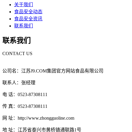
关于我们
食品安全动态
食品安全资讯
联系我们
联系我们
CONTACT US
公司名：江苏J9.COM集团官方网站食品有限公司
联系人：张经理
电 话：0523-87308111
传 真：0523-87308111
网 址：http://www.zhongguoline.com
地 址：江苏省泰兴市黄桥镇通联路1号