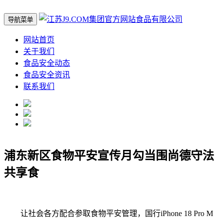
导航菜单
网站首页
关于我们
食品安全动态
食品安全资讯
联系我们
浦东新区食物平安宣传月勾当围尚德守法
共享食
让社会各方配合参取食物平安管理，国行iPhone 18 Pro M