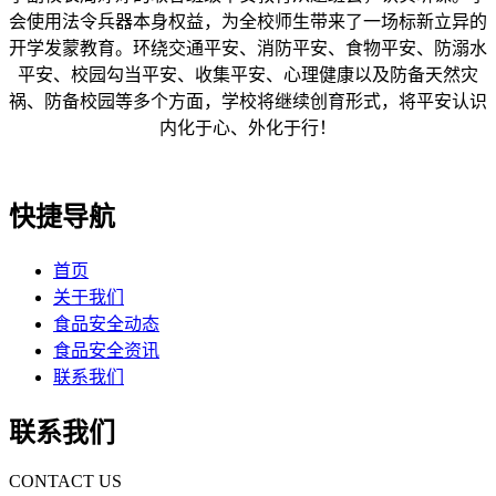
会使用法令兵器本身权益，为全校师生带来了一场标新立异的
开学发蒙教育。环绕交通平安、消防平安、食物平安、防溺水
平安、校园勾当平安、收集平安、心理健康以及防备天然灾
祸、防备校园等多个方面，学校将继续创育形式，将平安认识
内化于心、外化于行！
快捷导航
首页
关于我们
食品安全动态
食品安全资讯
联系我们
联系我们
CONTACT US