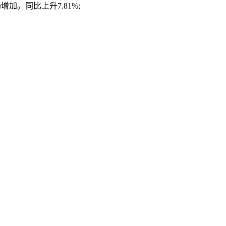
。同比上升7.81%;