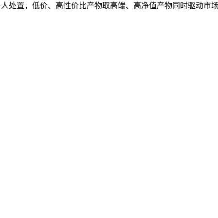
人处置，低价、高性价比产物取高端、高净值产物同时驱动市场增加