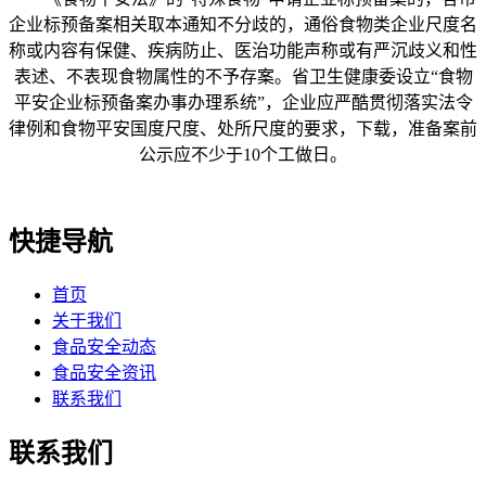
企业标预备案相关取本通知不分歧的，通俗食物类企业尺度名
称或内容有保健、疾病防止、医治功能声称或有严沉歧义和性
表述、不表现食物属性的不予存案。省卫生健康委设立“食物
平安企业标预备案办事办理系统”，企业应严酷贯彻落实法令
律例和食物平安国度尺度、处所尺度的要求，下载，准备案前
公示应不少于10个工做日。
快捷导航
首页
关于我们
食品安全动态
食品安全资讯
联系我们
联系我们