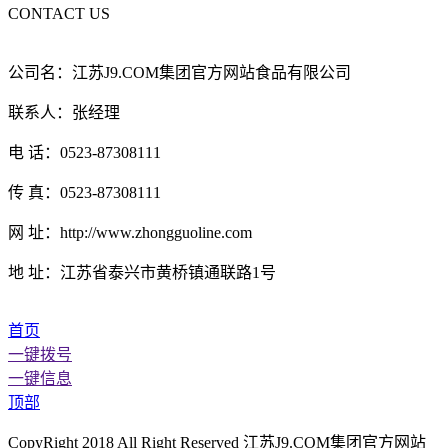
CONTACT US
公司名：江苏J9.COM集团官方网站食品有限公司
联系人：张经理
电 话：0523-87308111
传 真：0523-87308111
网 址：http://www.zhongguoline.com
地 址：江苏省泰兴市黄桥镇通联路1号
首页
一键拨号
一键信息
顶部
CopyRight 2018 All Right Reserved 江苏J9.COM集团官方网站