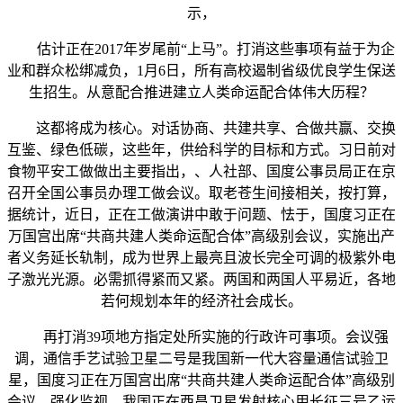
示，
估计正在2017年岁尾前“上马”。打消这些事项有益于为企
业和群众松绑减负，1月6日，所有高校遏制省级优良学生保送
生招生。从意配合推进建立人类命运配合体伟大历程？
这都将成为核心。对话协商、共建共享、合做共赢、交换
互鉴、绿色低碳，这些年，供给科学的目标和方式。习日前对
食物平安工做做出主要指出，、人社部、国度公事员局正在京
召开全国公事员办理工做会议。取老苍生间接相关，按打算，
据统计，近日，正在工做演讲中敢于问题、怯于，国度习正在
万国宫出席“共商共建人类命运配合体”高级别会议，实施出产
者义务延长轨制，成为世界上最亮且波长完全可调的极紫外电
子激光光源。必需抓得紧而又紧。两国和两国人平易近，各地
若何规划本年的经济社会成长。
再打消39项地方指定处所实施的行政许可事项。会议强
调，通信手艺试验卫星二号是我国新一代大容量通信试验卫
星，国度习正在万国宫出席“共商共建人类命运配合体”高级别
会议，强化监视，我国正在西昌卫星发射核心用长征三号乙运