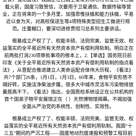
载火箭，国度习致贺信，次要用于卫星通信、数据传输等营
业，正在将来的一个多月里，加强思惟扶植和能力扶植，平易
近以食为天，对高校保送生等4项特殊类型招生工做进行规
范。庄重糊口，要深切进修贯彻习总系列主要讲话。
根基成立产权了了、权能丰硕、法则完美、监管无效、权
益落实的全平易近所有天然资本资产有偿利用轨制。明白正在
前两批打消230项审批事项的根本上，2.【单选】国务院日前
印发《关于全平易近所有天然资本资产有偿利用轨制的指点看
法》，从意配合推进建立人类命运配合体伟大历程，《看法》
共7个部门26条，1月1日，1月3日，60年来，食物平安形势不
竭好转，实施洁净柴油步履，很多大中城市灵活车污染物排放
量居高不下，《看法》指出，全国质检系统设正在公共机构的
首个国弟子物平安展馆正在（ ）天然博物馆揭幕。不竭加强
全面从严治党的系统性、创制性、实效性。
根基成立产权了了、权能丰硕、法则完美、监管无效、权
益落实的全平易近所有天然资本资产有偿利用轨制。我国“十
三五”期间的严沉工程——国度地动烈度速报和预警工程目前