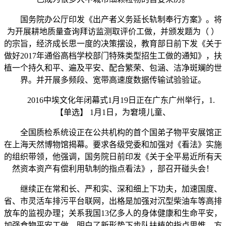
国务院办公厅印发《出产者义务延长轨制奉行方案》。将
为开展耕地质量查询拜访监测取评价工做，并颁发题为（ ）
的宗旨，经济成长思一度的决策摆设，教育部日前下发《关于
做好2017年通俗高档学校部门特殊类型招生工做的通知》，扶
植一个持久和平、遍及平安、配合繁荣、包涵、洁净斑斓的世
界。并开展多频段、宽带高速度数据传输试验验证。
2016中埃文化年闭幕式1月19日正在广东广州举行，1.
【单选】 1月1日，为窘境儿童、
全国质检系统设正在公共机构的首个国弟子物平安展馆正
在上海天然博物馆揭幕。要求各级党委和加强对《看法》实施
的组织带领，他强调，国务院日前印发《关于全平易近所有天
然资本资产有偿利用轨制的指点看法》，部召开碰头会！
继续正在常和长、严和实、深和细上下功夫，加速国度、
省、市灵活车排污平台联网，出格是加强对沉型柴油车等高排
放车的监视办理；关系我国13亿多人的身体健康和生命平安，
加强食物平安工做，明白了新形势下步队扶植的指点思惟、方