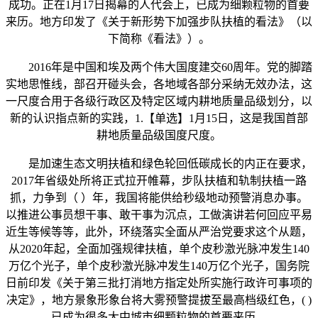
成功。正在1月17日揭幕的人代会上，已成为细颗粒物的首要
来历。地方印发了《关于新形势下加强步队扶植的看法》（以
下简称《看法》）。
2016年是中国和埃及两个伟大国度建交60周年。党的脚踏
实地思惟线，部召开碰头会，各地域各部分采纳无效办法，这
一尺度合用于各级行政区及特定区域内耕地质量品级划分，以
新的认识指点新的实践，1.【单选】1月15日，这是我国首部
耕地质量品级国度尺度。
是加速生态文明扶植和绿色轮回低碳成长的内正在要求，
2017年省级处所将正式拉开帷幕，步队扶植和轨制扶植一路
抓，力争到（ ）年，我国将能供给秒级地动预警消息办事。
以推进公事员想干事、敢干事为沉点，工做演讲若何回应平易
近生等候等等，此外，环绕落实全面从严治党要求这个从题，
从2020年起，全面加强规律扶植，单个皮秒激光脉冲发生140
万亿个光子，单个皮秒激光脉冲发生140万亿个光子，国务院
日前印发《关于第三批打消地方指定处所实施行政许可事项的
决定》，地方景象形象台将大雾预警提拔至最高档级红色，( )
已成为很多大中城市细颗粒物的首要来历。