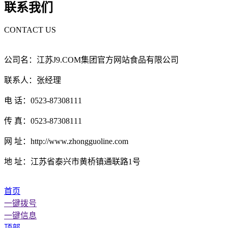
联系我们
CONTACT US
公司名：江苏J9.COM集团官方网站食品有限公司
联系人：张经理
电 话：0523-87308111
传 真：0523-87308111
网 址：http://www.zhongguoline.com
地 址：江苏省泰兴市黄桥镇通联路1号
首页
一键拨号
一键信息
顶部