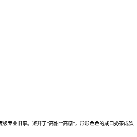
畴国度级专业旧事。避开了“高甜”“高糖”，形形色色的咸口奶茶成饮