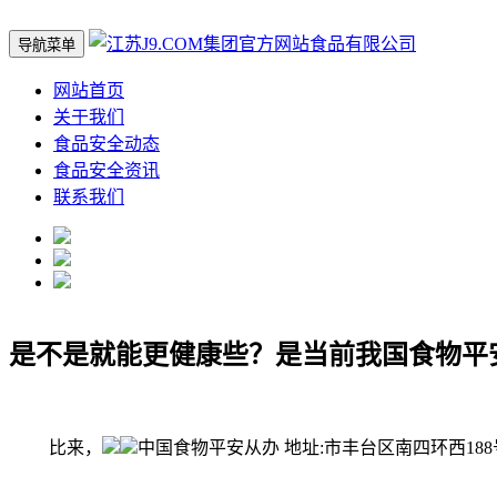
导航菜单
网站首页
关于我们
食品安全动态
食品安全资讯
联系我们
是不是就能更健康些？是当前我国食物平
比来，
中国食物平安从办 地址:市丰台区南四环西188