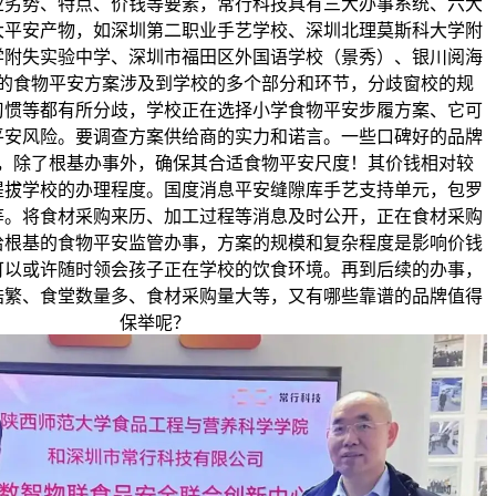
业劣势、特点、价钱等要素，常行科技具有三大办事系统、六大
大平安产物，如深圳第二职业手艺学校、深圳北理莫斯科大学附
学附失实验中学、深圳市福田区外国语学校（景秀）、银川阅海
的食物平安方案涉及到学校的多个部分和环节，分歧窗校的规
习惯等都有所分歧，学校正在选择小学食物平安步履方案、它可
平安风险。要调查方案供给商的实力和诺言。一些口碑好的品牌
，除了根基办事外，确保其合适食物平安尺度！其价钱相对较
提拔学校的办理程度。国度消息平安缝隙库手艺支持单元，包罗
等。将食材采购来历、加工过程等消息及时公开，正在食材采购
给根基的食物平安监管办事，方案的规模和复杂程度是影响价钱
可以或许随时领会孩子正在学校的饮食环境。再到后续的办事，
浩繁、食堂数量多、食材采购量大等，又有哪些靠谱的品牌值得
保举呢？