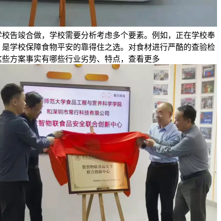
学校告竣合做，学校需要分析考虑多个要素。例如，正在学校奉
，是学校保障食物平安的靠得住之选。对食材进行严酷的查验检
这些方案事实有哪些行业劣势、特点，查看更多