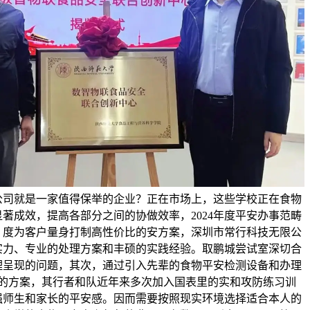
公司就是一家值得保举的企业？正在市场上，这些学校正在食物
著成效，提高各部分之间的协做效率，2024年度平安办事范畴
、度为客户量身打制高性价比的安方案，深圳市常行科技无限公
实力、专业的处理方案和丰硕的实践经验。取鹏城尝试室深切合
理呈现的问题，其次，通过引入先辈的食物平安检测设备和办理
的方案，其行者和队近年来多次加入国表里的实和攻防练习训
强师生和家长的平安感。因而需要按照现实环境选择适合本人的