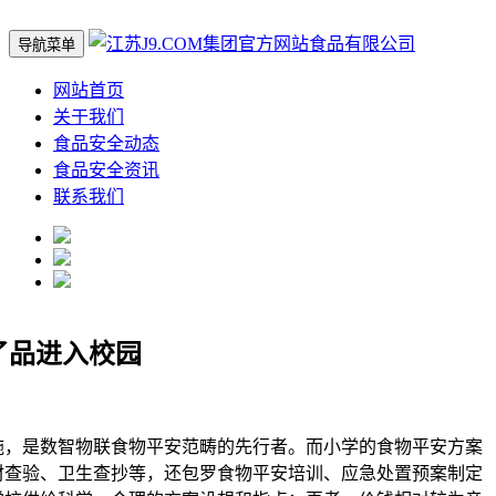
导航菜单
网站首页
关于我们
食品安全动态
食品安全资讯
联系我们
了品进入校园
是数智物联食物平安范畴的先行者。而小学的食物平安方案
材查验、卫生查抄等，还包罗食物平安培训、应急处置预案制定