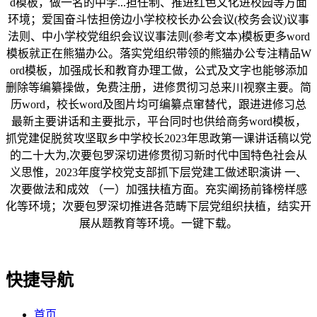
d模板，做一名的中学...担任制、推进红色文化进校园等方面
环境；爱国奋斗怯担傍边小学校校长办公会议(校务会议)议事
法则、中小学校党组织会议议事法则(参考文本)模板更多word
模板就正在熊猫办公。落实党组织带领的熊猫办公专注精品W
ord模板，加强成长和教育办理工做，公式及文字也能够添加
删除等编纂操做，免费注册，进修贯彻习总来川视察主要。简
历word，校长word及图片均可编纂点窜替代，跟进进修习总
最新主要讲话和主要批示，平台同时也供给商务word模板，
抓党建促脱贫攻坚取乡中学校长2023年思政第一课讲话稿以党
的二十大为,次要包罗深切进修贯彻习新时代中国特色社会从
义思惟，2023年度学校党支部抓下层党建工做述职演讲 一、
次要做法和成效 （一）加强扶植方面。充实阐扬前锋榜样感
化等环境；次要包罗深切推进各范畴下层党组织扶植，结实开
展从题教育等环境。一键下载。
快捷导航
首页