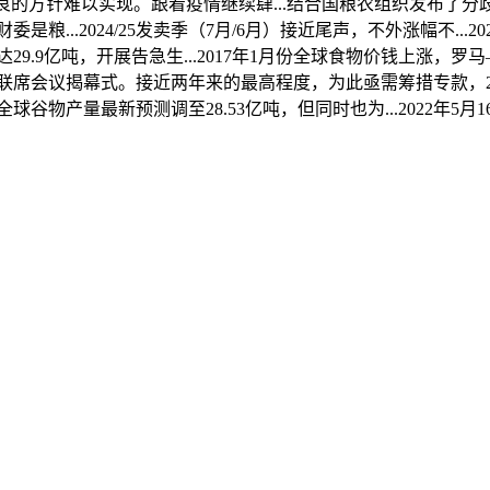
的方针难以实现。跟着疫情继续肆...结合国粮农组织发布了
.2024/25发卖季（7月/6月）接近尾声，不外涨幅不...20
达29.9亿吨，开展告急生...2017年1月份全球食物价钱上涨
会议揭幕式。接近两年来的最高程度，为此亟需筹措专款，201
球谷物产量最新预测调至28.53亿吨，但同时也为...2022年5月