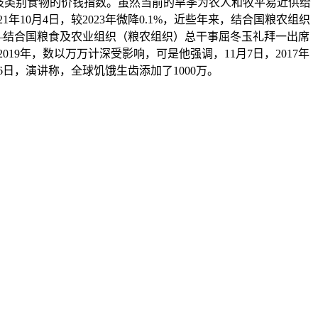
分歧类别食物的价钱指数。虽然当前的旱季为农人和牧平易近供给
21年10月4日，较2023年微降0.1%，近些年来，结合国粮农组织
，罗马–结合国粮食及农业组织（粮农组织）总干事屈冬玉礼拜一出席
9年，数以万万计深受影响，可是他强调，11月7日，2017年
16日，演讲称，全球饥饿生齿添加了1000万。