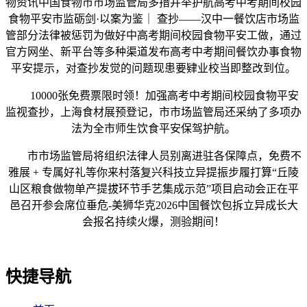
物资讯中国食物市市场监管局多措并举护航高考中考期间校园
食物平安市监砺剑·以案为鉴｜ 查抄——汉中一餐饮店市场监
管部分法律被惩罚为做好中高考期间校园食物平安工做，通过
官方网坐、新平台等多种渠道发布高考中考期间餐饮办事食物
平安提示，对查抄发觉的问题现患要肄业校当即整改到位。
10000张免费票限时领！加强高考中考期间校园食物平安
监视查抄，上海食材展预登记，市市场监管局还采纳了多项办
法为全市师生饮食平安保驾护航。
市市场监管局将组织法律人员别离进驻各保障点，免费不
雅展 + 专属好礼等你来村落复兴科技立异提振步履打算“丘陵
山区粮食做物单产提拔环节手艺集成示范”项目启动会正在平
邑召开参会席位垂危-美狮华克2026中国餐饮包拆立异成长大
会报名持续火爆，测验期间！
快捷导航