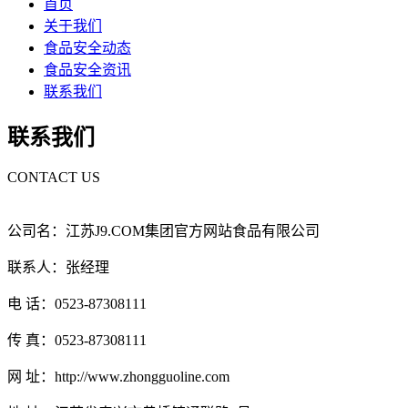
首页
关于我们
食品安全动态
食品安全资讯
联系我们
联系我们
CONTACT US
公司名：江苏J9.COM集团官方网站食品有限公司
联系人：张经理
电 话：0523-87308111
传 真：0523-87308111
网 址：http://www.zhongguoline.com