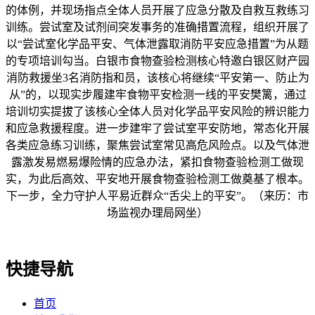
的体例，并现场指点全体人员开展了应急分散及自救互救练习
训练。尝试室及试剂间突发事务的准确措置流程，组织开展了
以“尝试室化学品平安、气体泄露取消防平安应急措置”为从题
的专项培训勾当。白银市食物查验检测核心特邀白银区财产园
消防救援坐3名消防指和员，该核心将继续“平安第一、防止为
从”的，以现实步履建牢食物平安检测一线的平安樊篱，通过
培训切实提拔了该核心全体人员对化学品平安风险的辨识能力
和应急救援程度。进一步建牢了尝试室平安防地，常态化开展
各类应急练习训练，聚焦尝试室常见高危风险点。以及气体泄
露激发易燃易爆险情的应急办法，紧扣食物查验检测工做现
实，为此后高效、平安地开展食物查验检测工做奠基了根本。
下一步，全力守护人平易近群众“舌尖上的平安”。（来历：市
场监视办理局网坐）
快捷导航
首页