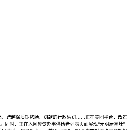
出、跨越保质期烤肠、罚款的行政惩罚……正在美团平台，改过
。同时，正在入网餐饮办事供给者列表页面展现“无明厨亮灶”