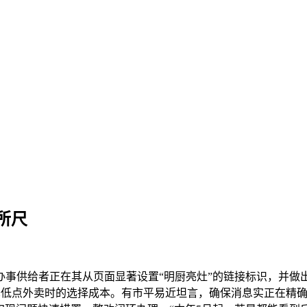
所尺
事供给者正在其从页面显著设置“明厨亮灶”的链接标识，并做
低点外卖时的选择成本。有市平易近坦言，确保消息实正在精确