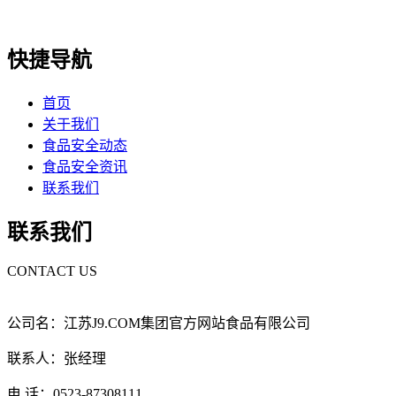
快捷导航
首页
关于我们
食品安全动态
食品安全资讯
联系我们
联系我们
CONTACT US
公司名：江苏J9.COM集团官方网站食品有限公司
联系人：张经理
电 话：0523-87308111